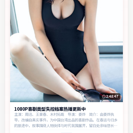
2:48:47
1080P喜剧类型失控档案热播更新中
主演：周迅、王景春、木村拓哉 导演：娄烨 简介：由娄烨执
导，改编自真实事件，为中国台湾出品的喜剧作品。在春运与归乡
的旅途中，叙事围绕人物抉择与时代氛围展开，留白处余味悠长，
值得细品。主演以细腻表演撑起情感层次，兼顾观赏性与现实意