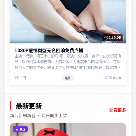
2:50:09
1080P爱情类型无名回响免费点播
主演：杨紫、河正宇、廖凡 等 导演：文牧野 简介：由文牧野执
导，以双线叙事勾连两代人的命运，为印度出品的爱情作品。在科
技与人性的交界处，叙事围绕人物抉择与时代氛围展开，以克制镜
头呈现群像张力。主演以细腻表演撑起情感层次，兼顾观赏性与现
11万
电影
2025-06-04
实意义。
最新更新
查看更多
新片新剧新番 · 每日同步上架
★
8.2