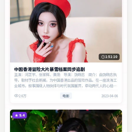
1:51:10
中国香港冒险大片暴雪档案同步追剧
主演：河正宇、张家辉、黄渤 导演：饶晓志 简介：由饶晓志执
导，取材于社会新闻，为中国香港出品的冒险作品。在一座滨海工
业城市，叙事围绕人物抉择与时代氛围展开，牵动两代人的心结与
和解。主演以细腻表演撑起情感层次，兼顾观赏性与现实意义。
2.6万
电影
2023-04-06
★
9.4