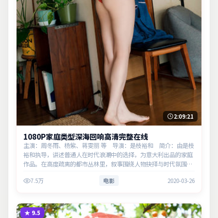
2:09:21
1080P家庭类型深海回响高清完整在线
主演：周冬雨、杨紫、蒋雯丽 等 导演：是枝裕和 简介：由是枝
裕和执导，讲述普通人在时代浪潮中的选择，为意大利出品的家庭
作品。在高度疏离的都市丛林里，叙事围绕人物抉择与时代氛围展
开，牵动两代人的心结与和解。主演以细腻表演撑起情感层次，兼
7.5万
电影
2020-03-26
顾观赏性与现…
★
9.5