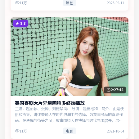
11万
综艺
2025-09-11
义。
★
8.3
2:27:44
英国喜剧大片异境回响多终端播放
主演：赵丽颖、张译、刘德华 等 导演：是枝裕和 简介：由是枝
裕和执导，讲述普通人在时代浪潮中的选择，为英国出品的喜剧作
品。在法庭与街头之间，叙事围绕人物抉择与时代氛围展开，层层
剥开谎言与真相。主演以细腻表演撑起情感层次，兼顾观赏性与现
11万
电影
2021-10-04
实意义。