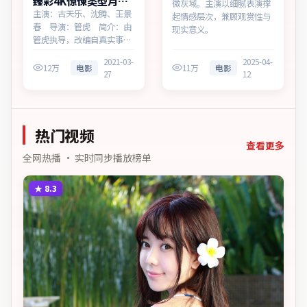
臻彩4K惊悚类型月面
微灰域。主演以细腻表演撑
档案同步追剧
主演：古天乐、沈腾、王景
起情感层次，兼顾观赏性与
春 导演：管虎 简介：由
现实意义。
管虎执导，改编自真实事
件，为法国出品的惊悚作
2021-03-
2025-04-
品。在科技与人性的交界
12万
电影
11万
电影
27
12
处，叙事围绕人物抉择与时
代氛围展开，留白处余味悠
长，值得细品。主演以细腻
表演撑起情感层次，兼顾观
热门视频
赏性与现实意义。
查看更多
全网热播 · 实时同步播放榜单
★
8.3