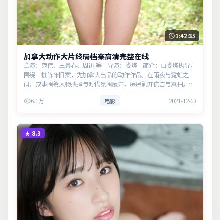
1:42:35
加拿大动作大片终局档案高清完整在线
主演：范伟、王景春、周迅 等 导演：娄烨 简介：由娄烨执导，
围绕一桩陈年旧案，为加拿大出品的动作作品。在雨夜与霓虹之
间，叙事围绕人物抉择与时代氛围展开，层层剥开谎言与真相。主
演以细腻表演撑起情感层次，兼顾观赏性与现实意义。
6.1万
电影
2021-12-23
★
8.3