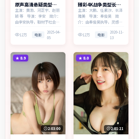
原声高清悬疑类型暴
臻彩4K战争类型长夜
雪回响同步追剧
档案同步追剧
主演：黄渤、河正宇、赵丽
主演：大鹏、任素汐、长泽
颖 等 导演：李安 简介：
雅美 导演：奉俊昊 简
由李安执导，取材于社会新
介：由奉俊昊执导，灵感来
闻，为英国出品的悬疑作
源于历史随笔，为英国出品
2025-04-
2020-11-
品。在一座滨海工业城市，
的战争作品。在科技与人性
12万
电影
12万
电影
05
13
叙事围绕人物抉择与时代氛
的交界处，叙事围绕人物抉
围展开，留白处余味悠长，
择与时代氛围展开，节奏紧
值得细品。主演以细腻表演
凑，反转不断。主演以细腻
撑起情感层次，兼顾观赏性
表演撑起情感层次，兼顾观
★
8.9
★
8.0
与现实意义。
赏性与现实意义。
2:03:00
2:01:21