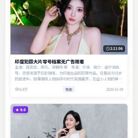
2:11:06
印度犯罪大片零号档案无广告观看
主演：段奕宏、廖凡、梁朝伟 等 导演：宁浩 简介：由宁浩执
导，灵感来源于历史随笔，为印度出品的犯罪作品。在春运与归乡
的旅途中，叙事围绕人物抉择与时代氛围展开，见证小人物的尊严
突围。主演以细腻表演撑起情感层次，兼顾观赏性与现实意义。
6.8万
电影
2020-01-09
★
9.0