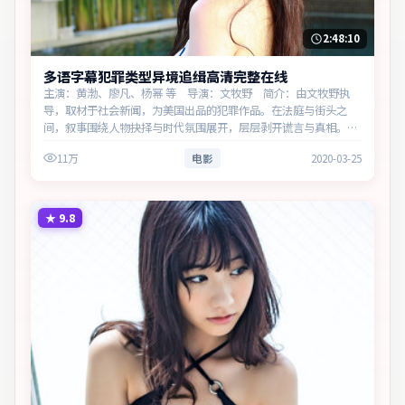
2:48:10
多语字幕犯罪类型异境追缉高清完整在线
主演：黄渤、廖凡、杨幂 等 导演：文牧野 简介：由文牧野执
导，取材于社会新闻，为美国出品的犯罪作品。在法庭与街头之
间，叙事围绕人物抉择与时代氛围展开，层层剥开谎言与真相。主
演以细腻表演撑起情感层次，兼顾观赏性与现实意义。
11万
电影
2020-03-25
★
9.8