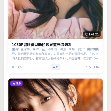
2:43:22
1080P冒险类型断桥边界蓝光资源看
主演：张家辉、易烊千玺、汤唯 等 导演：郭帆 简介：由郭帆执
导，融合民俗传说与当代寓言，为意大利出品的冒险作品。在科技
与人性的交界处，叙事围绕人物抉择与时代氛围展开，牵动两代人
的心结与和解。主演以细腻表演撑起情感层次，兼顾观赏性与现实
9.4万
电影
2022-11-02
意义。
★
8.9