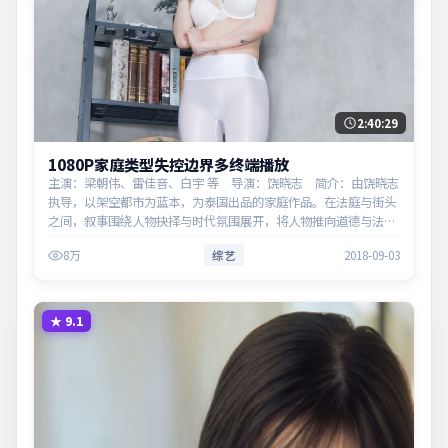
2:40:29
1080P家庭类型失控边界多终端播放
主演：梁朝伟、雷佳音、白宇 等 导演：饶晓志 简介：由饶晓志
执导，以架空都市为蓝本，为泰国出品的家庭作品。在法庭与街头
之间，叙事围绕人物抉择与时代氛围展开，将人物推向道德与法律
的边界。主演以细腻表演撑起情感层次，兼顾观赏性与现实意义。
8万
综艺
2018-09-03
★
9.1