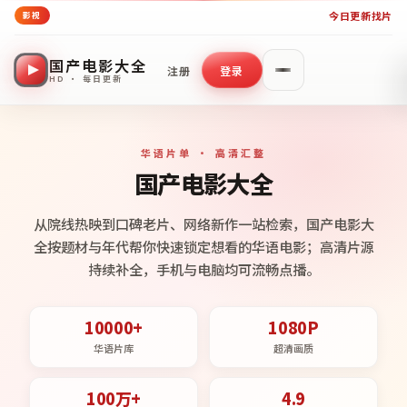
今日更新
找片
影视
国产电影大全
注册
登录
HD · 每日更新
华语片单 · 高清汇整
国产电影大全
从院线热映到口碑老片、网络新作一站检索，国产电影大
全按题材与年代帮你快速锁定想看的华语电影；高清片源
持续补全，手机与电脑均可流畅点播。
10000+
1080P
华语片库
超清画质
100万+
4.9