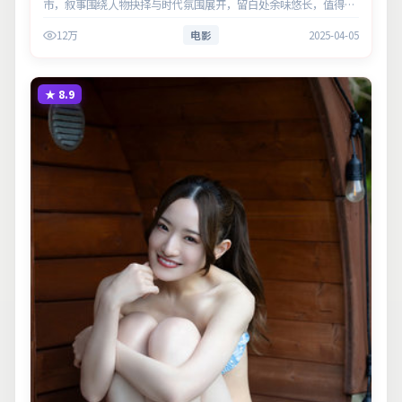
市，叙事围绕人物抉择与时代氛围展开，留白处余味悠长，值得细
品。主演以细腻表演撑起情感层次，兼顾观赏性与现实意义。
12万
电影
2025-04-05
★
8.9