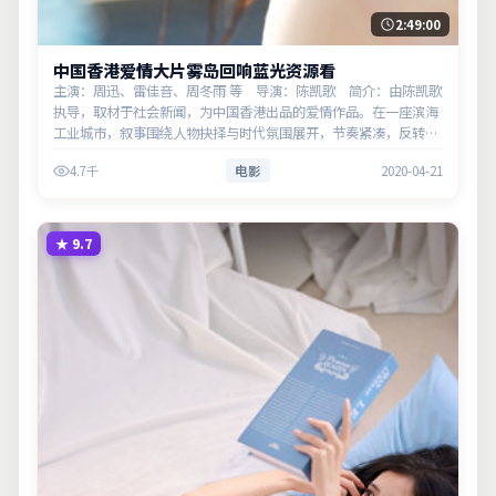
2:49:00
中国香港爱情大片雾岛回响蓝光资源看
主演：周迅、雷佳音、周冬雨 等 导演：陈凯歌 简介：由陈凯歌
执导，取材于社会新闻，为中国香港出品的爱情作品。在一座滨海
工业城市，叙事围绕人物抉择与时代氛围展开，节奏紧凑，反转不
断。主演以细腻表演撑起情感层次，兼顾观赏性与现实意义。
4.7千
电影
2020-04-21
★
9.7