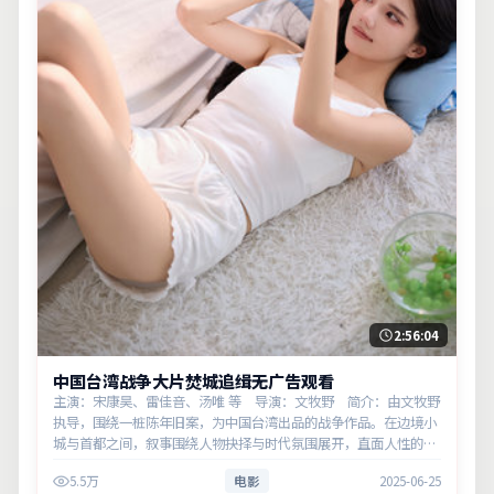
2:56:04
中国台湾战争大片焚城追缉无广告观看
主演：宋康昊、雷佳音、汤唯 等 导演：文牧野 简介：由文牧野
执导，围绕一桩陈年旧案，为中国台湾出品的战争作品。在边境小
城与首都之间，叙事围绕人物抉择与时代氛围展开，直面人性的幽
微灰域。主演以细腻表演撑起情感层次，兼顾观赏性与现实意义。
5.5万
电影
2025-06-25