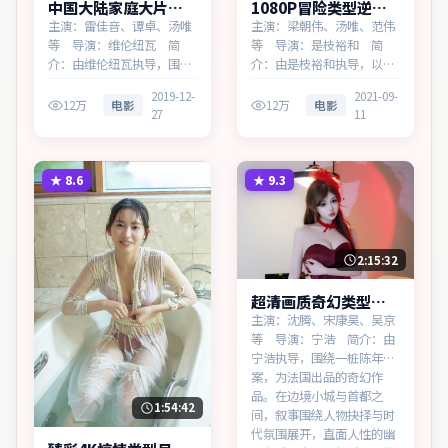
中国大陆家庭大片危
1080P冒险类型逆光
城追缉蓝光资源看
追缉热播更新中
主演：雷佳音、谭卓、汤唯
主演：梁朝伟、汤唯、范伟
等 导演：维伦纽瓦 简
等 导演：是枝裕和 简
介：由维伦纽瓦执导，围绕
介：由是枝裕和执导，以双
一桩陈年旧案，为中国大陆
线叙事勾连两代人的命运，
2019-12-
2021-09-
出品的家庭作品。在记忆与
为中国香港出品的冒险作
12万
电影
12万
电影
27
11
现实的裂缝中，叙事围绕人
品。在雨夜与霓虹之间，叙
物抉择与时代氛围展开，见
事围绕人物抉择与时代氛围
证小人物的尊严突围。主演
展开，直面人性的幽微灰
以细腻表演撑起情感层次，
域。主演以细腻表演撑起情
★
8.6
★
9.3
兼顾观赏性与现实意义。
感层次，兼顾观赏性与现实
意义。
2:15:32
超清画质奇幻类型天
际回响蓝光资源看
主演：沈腾、宋康昊、吴京
等 导演：宁浩 简介：由
宁浩执导，围绕一桩陈年旧
案，为法国出品的奇幻作
品。在边境小城与首都之
1:54:42
间，叙事围绕人物抉择与时
代氛围展开，直面人性的幽