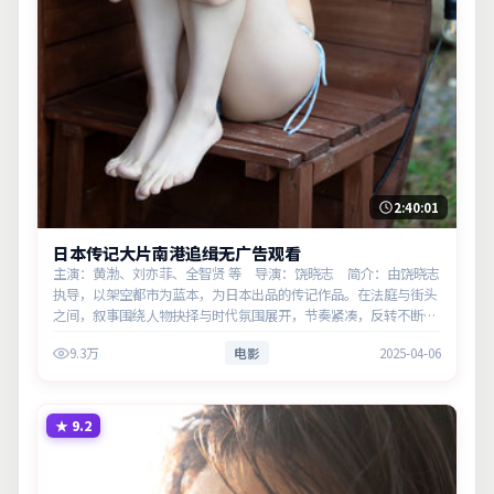
2:40:01
日本传记大片南港追缉无广告观看
主演：黄渤、刘亦菲、全智贤 等 导演：饶晓志 简介：由饶晓志
执导，以架空都市为蓝本，为日本出品的传记作品。在法庭与街头
之间，叙事围绕人物抉择与时代氛围展开，节奏紧凑，反转不断。
主演以细腻表演撑起情感层次，兼顾观赏性与现实意义。
9.3万
电影
2025-04-06
★
9.2