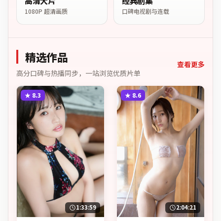
高清大片
经典剧集
1080P 超清画质
口碑电视剧与连载
精选作品
查看更多
高分口碑与热播同步，一站浏览优质片单
★
8.3
★
8.6
1:33:59
2:04:21