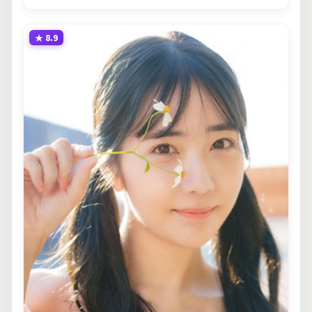
★
8.9