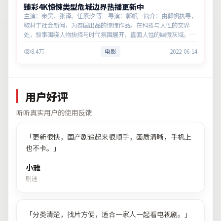
臻彩4K惊悚类型危城边界热播更新中
主演：秦昊、张译、任素汐 等 导演：郭帆 简介：由郭帆执导，
取材于社会新闻，为泰国出品的惊悚作品。在科技与人性的交界
处，叙事围绕人物抉择与时代氛围展开，直面人性的幽微灰域。主
演以细腻表演撑起情感层次，兼顾观赏性与现实意义。
8.4万
电影
2022-06-14
用户好评
听听真实用户的使用反馈
「
更新很快，国产剧追起来很顺手，画质清晰，手机上
也不卡。
」
小雅
剧迷
「
分类清楚，找片方便，适合一家人一起看电视剧。
」