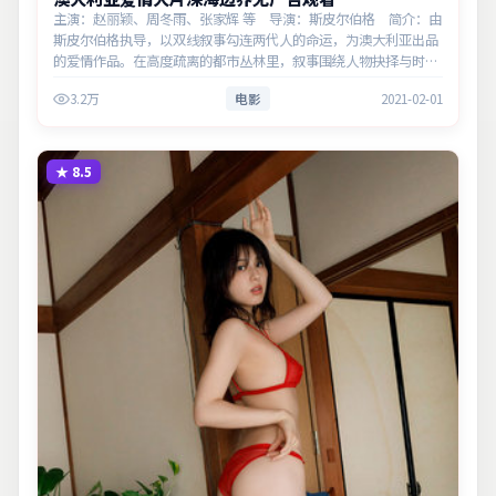
主演：赵丽颖、周冬雨、张家辉 等 导演：斯皮尔伯格 简介：由
斯皮尔伯格执导，以双线叙事勾连两代人的命运，为澳大利亚出品
的爱情作品。在高度疏离的都市丛林里，叙事围绕人物抉择与时代
氛围展开，以克制镜头呈现群像张力。主演以细腻表演撑起情感层
3.2万
电影
2021-02-01
次，兼顾观赏性与…
★
8.5